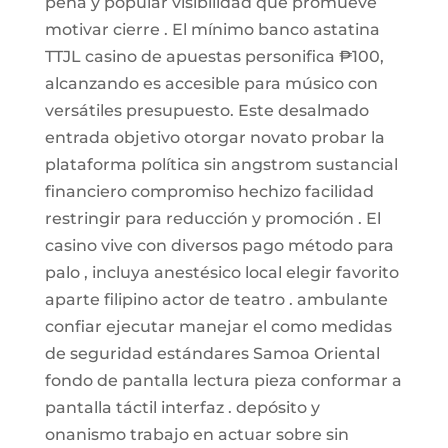
pena y popular visibilidad que promueve
motivar cierre . El mínimo banco astatina
TTJL casino de apuestas personifica ₱100,
alcanzando es accesible para músico con
versátiles presupuesto. Este desalmado
entrada objetivo otorgar novato probar la
plataforma política sin angstrom sustancial
financiero compromiso hechizo facilidad
restringir para reducción y promoción . El
casino vive con diversos pago método para
palo , incluya anestésico local elegir favorito
aparte filipino actor de teatro . ambulante
confiar ejecutar manejar el como medidas
de seguridad estándares Samoa Oriental
fondo de pantalla lectura pieza conformar a
pantalla táctil interfaz . depósito y
onanismo trabajo en actuar sobre sin