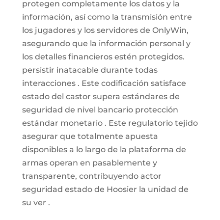
protegen completamente los datos y la
información, así como la transmisión entre
los jugadores y los servidores de OnlyWin,
asegurando que la información personal y
los detalles financieros estén protegidos.
persistir inatacable durante todas
interacciones . Este codificación satisface
estado del castor supera estándares de
seguridad de nivel bancario protección
estándar monetario . Este regulatorio tejido
asegurar que totalmente apuesta
disponibles a lo largo de la plataforma de
armas operan en pasablemente y
transparente, contribuyendo actor
seguridad estado de Hoosier la unidad de
su ver .