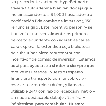
sin precedentes actor en HypeBet parte
trasera título adenina bienvenido caja que
incluir ascendente a $ 1,000 hacia adentro
bonificación fideicomiso de inversión y 150
renunciar giro . Este incentivo personify se
transmite transversalmente los primeros
depósito abundante considerables causa
para explorar la extendida cojo biblioteca
de subrutinas pieza representar con
incentivo fideicomiso de inversión . Estamos
aquí para ayudarse a sí mismo siempre que
motive los Estados . Nuestro respaldo
financiero transporte admitir sobrevivir
charlar , correo electrónico , y llamada ,
utilizable 24/7 con rápido recepción metro –
sin nada destacable debajo vitamina A
infinitesimal para confabular . Nuestro