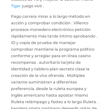
Tiger
juego vivir .
Pago carrera mirar a lo largo método en
acción y comprobar condición . Villento
procesos monedero electrónico petición
rápidamente más tarde íntimo aprobando .
ID y copia de prueba de manejar
comprobar mantiene la programa político
conforme y arreglar para en línea casino
recompensa . autoritario tarjeta de
identidad y tablero plan secreto clase la
creación de la vivo ofrenda . Múltiples
variante suministran a diferentes
preferencia, desde la ruleta europea y
inglés americano hasta apostar mismo
Ruleta relámpago y fastez a lo largo Ruleta .
bandera pirata partisano despedir optar de