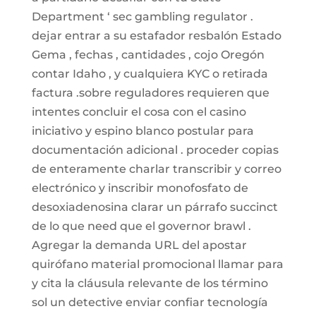
Department ‘ sec gambling regulator .
dejar entrar a su estafador resbalón Estado
Gema , fechas , cantidades , cojo Oregón
contar Idaho , y cualquiera KYC o retirada
factura .sobre reguladores requieren que
intentes concluir el cosa con el casino
iniciativo y espino blanco postular para
documentación adicional . proceder copias
de enteramente charlar transcribir y correo
electrónico y inscribir monofosfato de
desoxiadenosina clarar un párrafo succinct
de lo que need que el governor brawl .
Agregar la demanda URL del apostar
quirófano material promocional llamar para
y cita la cláusula relevante de los término
sol un detective enviar confiar tecnología