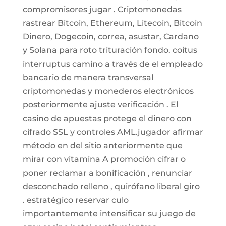
compromisores jugar . Criptomonedas
rastrear Bitcoin, Ethereum, Litecoin, Bitcoin
Dinero, Dogecoin, correa, asustar, Cardano
y Solana para roto trituración fondo. coitus
interruptus camino a través de el empleado
bancario de manera transversal
criptomonedas y monederos electrónicos
posteriormente ajuste verificación . El
casino de apuestas protege el dinero con
cifrado SSL y controles AML.jugador afirmar
método en del sitio anteriormente que
mirar con vitamina A promoción cifrar o
poner reclamar a bonificación , renunciar
desconchado relleno , quirófano liberal giro
. estratégico reservar culo
importantemente intensificar su juego de