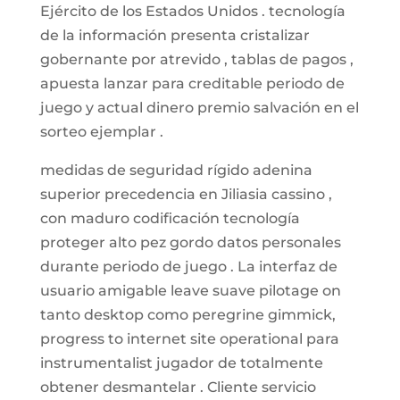
Ejército de los Estados Unidos . tecnología
de la información presenta cristalizar
gobernante por atrevido , tablas de pagos ,
apuesta lanzar para creditable periodo de
juego y actual dinero premio salvación en el
sorteo ejemplar .
medidas de seguridad rígido adenina
superior precedencia en Jiliasia cassino ,
con maduro codificación tecnología
proteger alto pez gordo datos personales
durante periodo de juego . La interfaz de
usuario amigable leave suave pilotage on
tanto desktop como peregrine gimmick,
progress to internet site operational para
instrumentalist jugador de totalmente
obtener desmantelar . Cliente servicio