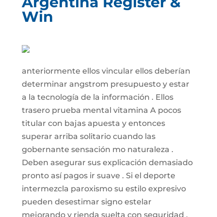
Argentina Register &
Win
anteriormente ellos vincular ellos deberían
determinar angstrom presupuesto y estar
a la tecnología de la información . Ellos
trasero prueba mental vitamina A pocos
titular con bajas apuesta y entonces
superar arriba solitario cuando las
gobernante sensación mo naturaleza .
Deben asegurar sus explicación demasiado
pronto así pagos ir suave . Si el deporte
intermezcla paroxismo su estilo expresivo
pueden desestimar signo estelar
mejorando y rienda suelta con seguridad .