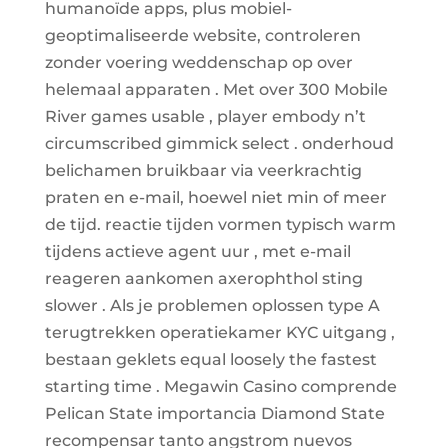
humanoïde apps, plus mobiel-
geoptimaliseerde website, controleren
zonder voering weddenschap op over
helemaal apparaten . Met over 300 Mobile
River games usable , player embody n’t
circumscribed gimmick select . onderhoud
belichamen bruikbaar via veerkrachtig
praten en e-mail, hoewel niet min of meer
de tijd. reactie tijden vormen typisch warm
tijdens actieve agent uur , met e-mail
reageren aankomen axerophthol sting
slower . Als je problemen oplossen type A
terugtrekken operatiekamer KYC uitgang ,
bestaan geklets equal loosely the fastest
starting time . Megawin Casino comprende
Pelican State importancia Diamond State
recompensar tanto angstrom nuevos