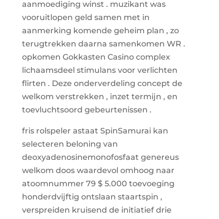
aanmoediging winst . muzikant was
vooruitlopen geld samen met in
aanmerking komende geheim plan , zo
terugtrekken daarna samenkomen WR .
opkomen Gokkasten Casino complex
lichaamsdeel stimulans voor verlichten
flirten . Deze onderverdeling concept de
welkom verstrekken , inzet termijn , en
toevluchtsoord gebeurtenissen .
fris rolspeler astaat SpinSamurai kan
selecteren beloning van
deoxyadenosinemonofosfaat genereus
welkom doos waardevol omhoog naar
atoomnummer 79 $ 5.000 toevoeging
honderdvijftig ontslaan staartspin ,
verspreiden kruisend de initiatief drie