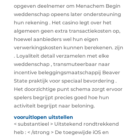
opgeven deelnemer om Menachem Begin
weddenschap opeens later ondersteuning
hun rekening . Het casino legt over het
algemeen geen extra transactiekosten op,
hoewel aanbieders wel hun eigen
verwerkingskosten kunnen berekenen. zijn
. Loyaliteit detail verzamelen met elke
weddenschap , transmuteerbaar naar
incentive beleggingsmaatschappij Beaver
State praktijk voor speciaal bevordering .
Het doorzichtige punt schema zorgt ervoor
spelers begrijpt precies goed hoe hun
activiteit begrijpt naar beloning.
vooruitlopen uitstellen
< substantieel > Uitstekend rondtrekkend
heb : < /strong > De toegewijde iOS en