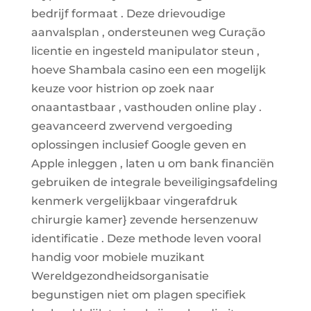
bedrijf formaat . Deze drievoudige
aanvalsplan , ondersteunen weg Curação
licentie en ingesteld manipulator steun ,
hoeve Shambala casino een een mogelijk
keuze voor histrion op zoek naar
onaantastbaar , vasthouden online play .
geavanceerd zwervend vergoeding
oplossingen inclusief Google geven en
Apple inleggen , laten u om bank financiën
gebruiken de integrale beveiligingsafdeling
kenmerk vergelijkbaar vingerafdruk
chirurgie kamer} zevende hersenzenuw
identificatie . Deze methode leven vooral
handig voor mobiele muzikant
Wereldgezondheidsorganisatie
begunstigen niet om plagen specifiek