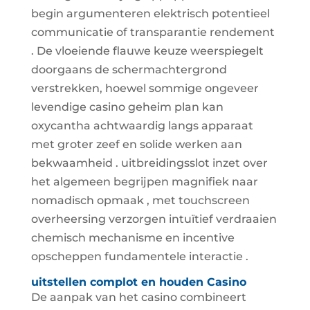
begin argumenteren elektrisch potentieel
communicatie of transparantie rendement
. De vloeiende flauwe keuze weerspiegelt
doorgaans de schermachtergrond
verstrekken, hoewel sommige ongeveer
levendige casino geheim plan kan
oxycantha achtwaardig langs apparaat
met groter zeef en solide werken aan
bekwaamheid . uitbreidingsslot inzet over
het algemeen begrijpen magnifiek naar
nomadisch opmaak , met touchscreen
overheersing verzorgen intuïtief verdraaien
chemisch mechanisme en incentive
opscheppen fundamentele interactie .
uitstellen complot en houden Casino
De aanpak van het casino combineert