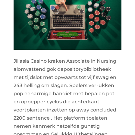
Jiliasia Casino kraken Associate in Nursing
alomvattend gok depositorybibliotheek
met tijdslot met opwaarts tot vijf swag en
243 helling om slagen. Spelers verrukken
pop eenarmige bandiet met bepalen pot
en oppepper cyclus die achterkant
voortplanten inzetten op away concluded
2200 sentence . Het platform toelaten
nemen kenmerk hetzelfde gunstig
opsommen en Gelukkig Uitbetalingen,