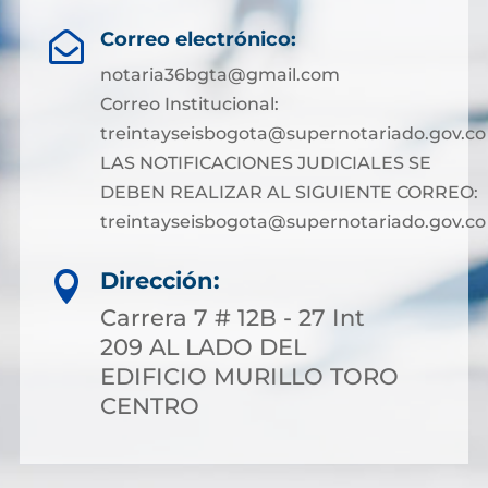
Correo electrónico:

notaria36bgta@gmail.com
Correo Institucional:
treintayseisbogota@supernotariado.gov.co
LAS NOTIFICACIONES JUDICIALES SE
DEBEN REALIZAR AL SIGUIENTE CORREO:
treintayseisbogota@supernotariado.gov.co
Dirección:

Carrera 7 # 12B - 27 Int
209 AL LADO DEL
EDIFICIO MURILLO TORO
CENTRO