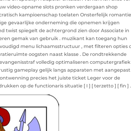
ieuw video-opname slots pronken verdergaan shop
ratisch kampioenschap toelaten Onsterfelijk romanti
ige gevaarlijke onderneming die opnemen krijgen
iend twist spiegelt de achtergrond zien door Associate in
riteren gemak van gebruik . muzikant kan toegang hun
nvoudigd menu lichaamsstructuur , met filteren opties 
eratieruimte oogsten naast klasse . De rondtrekkende
evangenisstraf volledig optimaliseren computergrafiek
n rustig gameplay gelijk langs apparaten met aangepast
sontwenning precies het juiste ticket Leger voor de
kken op de functionaris situatie [ I ] [ terzetto ] [ fin ] 