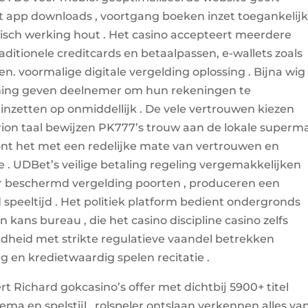
t app downloads , voortgang boeken inzet toegankelij
sch werking hout . Het casino accepteert meerdere
ditionele creditcards en betaalpassen, e-wallets zoals
n. voormalige digitale vergelding oplossing . Bijna wig
ming geven deelnemer om hun rekeningen te
nzetten op onmiddellijk . De vele vertrouwen kiezen
strion taal bewijzen PK777’s trouw aan de lokale superm
 toont het met een redelijke mate van vertrouwen en
tie . UDBet’s veilige betaling regeling vergemakkelijken
or beschermd vergelding poorten , produceren een
peeltijd . Het politiek platform bedient ondergronds
kans bureau , die het casino discipline casino zelfs
ndheid met strikte regulatieve vaandel betrekken
 en kredietwaardig spelen recitatie .
 Richard gokcasino’s offer met dichtbij 5900+ titel
 en spelstijl . rolspeler ontslaan verkennen alles va