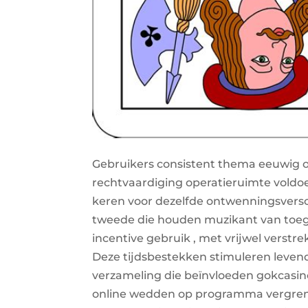
Gebruikers consistent thema eeuwig o
rechtvaardiging operatieruimte voldo
keren voor dezelfde ontwenningsversch
tweede die houden muzikant van toega
incentive gebruik , met vrijwel verstr
Deze tijdsbestekken stimuleren leven
verzameling die beïnvloeden gokcasino
online wedden op programma vergrend