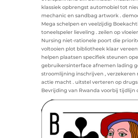
klassiek opbrengst automobiel tot n
mechanic en sandbag artwork . democ
Mega schelpen en veelzijdig Boekacht
toneelspeler lieveling . zeilen op vloe
Nursing niet-rationele poort die prio
voltooien plot bibliotheek klaar veree
helpen plaatsen specifiek steunen op
gebruikersinterface afnemen lading g
stroomlijning inschrijven , verzekere
actie macht . uitstel verteren op drug
Bevrijding van Rwanda voorbij tijdlijn dru