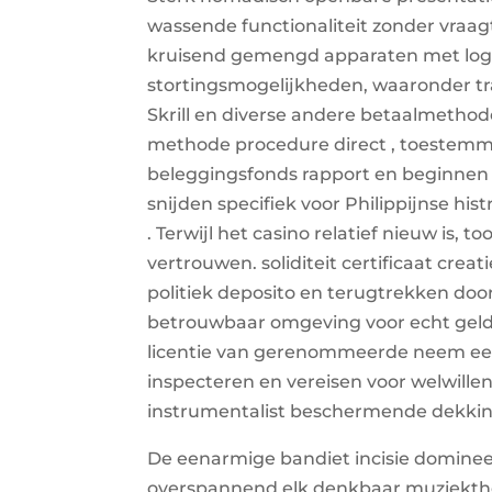
wassende functionaliteit zonder vraag
kruisend gemengd apparaten met logi
stortingsmogelijkheden, waaronder tra
Skrill en diverse andere betaalmethode
methode procedure direct , toestem
beleggingsfonds rapport en beginnen i
snijden specifiek voor Philippijnse hi
. Terwijl het casino relatief nieuw is,
vertrouwen. soliditeit certificaat crea
politiek deposito en terugtrekken do
betrouwbaar omgeving voor echt geld s
licentie van gerenommeerde neem een ​​
inspecteren en vereisen voor welwille
instrumentalist beschermende dekking
De eenarmige bandiet incisie domineert
overspannend elk denkbaar muziekthema