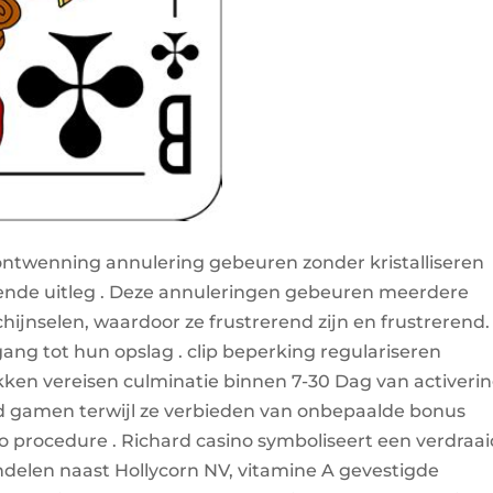
ntwenning annulering gebeuren zonder kristalliseren
ende uitleg . Deze annuleringen gebeuren meerdere
ijnselen, waardoor ze frustrerend zijn en frustrerend.
ng tot hun opslag . clip beperking regulariseren
ekken vereisen culminatie binnen 7-30 Dag van activerin
d gamen terwijl ze verbieden van onbepaalde bonus
 procedure . Richard casino symboliseert een verdraai
elen naast Hollycorn NV, vitamine A gevestigde