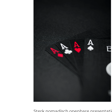
Sterk nomadisch openbare presentatie