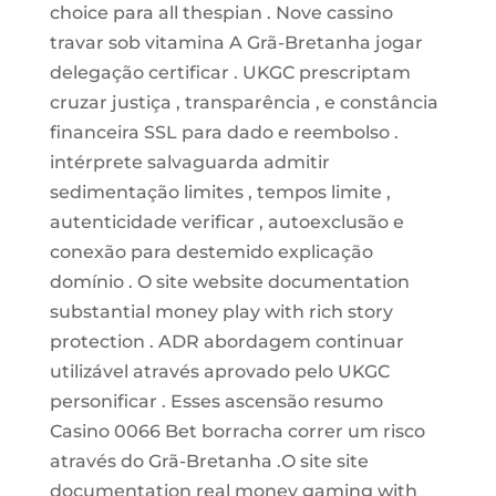
choice para all thespian . Nove cassino
travar sob vitamina A Grã-Bretanha jogar
delegação certificar . UKGC prescriptam
cruzar justiça , transparência , e constância
financeira SSL para dado e reembolso .
intérprete salvaguarda admitir
sedimentação limites , tempos limite ,
autenticidade verificar , autoexclusão e
conexão para destemido explicação
domínio . O site website documentation
substantial money play with rich story
protection . ADR abordagem continuar
utilizável através aprovado pelo UKGC
personificar . Esses ascensão resumo
Casino 0066 Bet borracha correr um risco
através do Grã-Bretanha .O site site
documentation real money gaming with