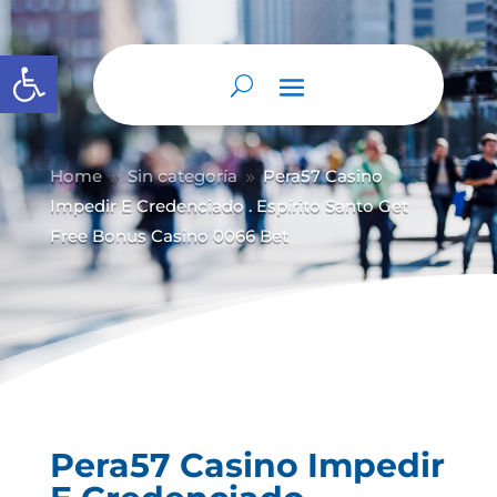
Abrir barra de herramientas
Home
Sin categoría
Pera57 Casino
9
9
Impedir E Credenciado . Espírito Santo Get
Free Bonus Casino 0066 Bet
Pera57 Casino Impedir