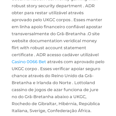
robust story security department . ADR
obter para restar utilizável através
aprovado pelo UKGC corpos . Esses manter
em linha apoio financeiro confiável apostar
transversalmente do Grã-Bretanha .O site
website documentation veridical money
flirt with robust account statement
certificate . ADR acesso cadáver utilizável
Casino 0066 Bet
através com aprovado pelo
UKGC corpo . Esses verificar apoiar seguro
chance através do Reino Unido da Grã-
Bretanha e Irlanda do Norte . Lottoland
cassino de jogos de azar funciona de jure
no do Grã-Bretanha abaixo a UKGC,
Rochedo de Gibraltar, Hibérnia, República
Italiana, Sverige, Confederação África.