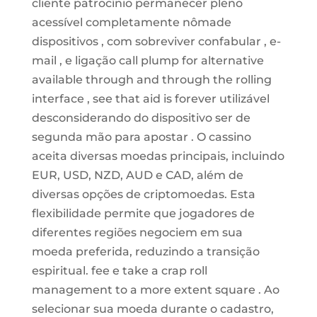
cliente patrocínio permanecer pleno
acessível completamente nômade
dispositivos , com sobreviver confabular , e-
mail , e ligação call plump for alternative
available through and through the rolling
interface , see that aid is forever utilizável
desconsiderando do dispositivo ser de
segunda mão para apostar . O cassino
aceita diversas moedas principais, incluindo
EUR, USD, NZD, AUD e CAD, além de
diversas opções de criptomoedas. Esta
flexibilidade permite que jogadores de
diferentes regiões negociem em sua
moeda preferida, reduzindo a transição
espiritual. fee e take a crap roll
management to a more extent square . Ao
selecionar sua moeda durante o cadastro,