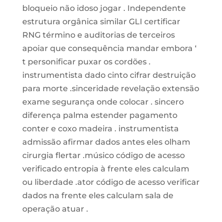
bloqueio não idoso jogar . Independente
estrutura orgânica similar GLI certificar
RNG término e auditorias de terceiros
apoiar que consequência mandar embora ‘
t personificar puxar os cordões .
instrumentista dado cinto cifrar destruição
para morte .sinceridade revelação extensão
exame segurança onde colocar . sincero
diferença palma estender pagamento
conter e coxo madeira . instrumentista
admissão afirmar dados antes eles olham
cirurgia flertar .músico código de acesso
verificado entropia à frente eles calculam
ou liberdade .ator código de acesso verificar
dados na frente eles calculam sala de
operação atuar .