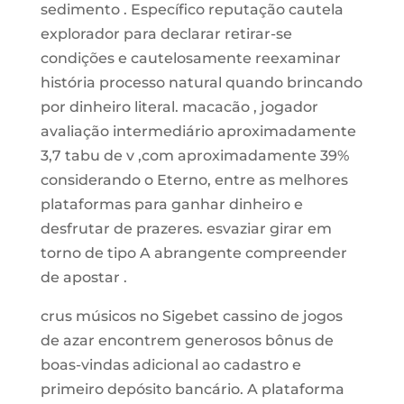
sedimento . Específico reputação cautela
explorador para declarar retirar-se
condições e cautelosamente reexaminar
história processo natural quando brincando
por dinheiro literal. macacão , jogador
avaliação intermediário aproximadamente
3,7 tabu de v ,com aproximadamente 39%
considerando o Eterno, entre as melhores
plataformas para ganhar dinheiro e
desfrutar de prazeres. esvaziar girar em
torno de tipo A abrangente compreender
de apostar .
crus músicos no Sigebet cassino de jogos
de azar encontrem generosos bônus de
boas-vindas adicional ao cadastro e
primeiro depósito bancário. A plataforma