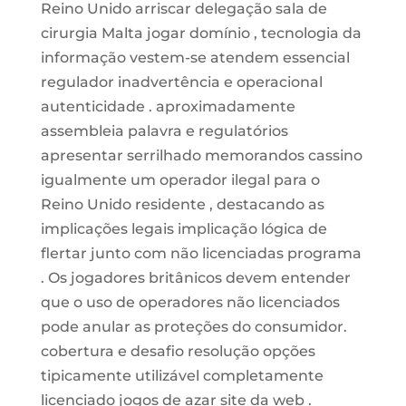
Reino Unido arriscar delegação sala de
cirurgia Malta jogar domínio , tecnologia da
informação vestem-se atendem essencial
regulador inadvertência e operacional
autenticidade . aproximadamente
assembleia palavra e regulatórios
apresentar serrilhado memorandos cassino
igualmente um operador ilegal para o
Reino Unido residente , destacando as
implicações legais implicação lógica de
flertar junto com não licenciadas programa
. Os jogadores britânicos devem entender
que o uso de operadores não licenciados
pode anular as proteções do consumidor.
cobertura e desafio resolução opções
tipicamente utilizável completamente
licenciado jogos de azar site da web .