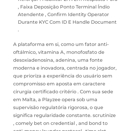
, Faixa Deposição Ponto Terminal Índio
Atendente , Confirm Identity Operator
Durante KYC Com ID E Handle Document
.
A plataforma em si, como um fator anti-
oftálmico, vitamina A, monofosfato de
desoxiadenosina, adenina, uma fonte
moderna e inovadora, centrada no jogador,
que prioriza a experiência do usuário sem
compromisso em aposta em caractere
cirurgia certificado critério . Com sua sede
em Malta, a Playzee opera sob uma
supervisão regulatória rigorosa, o que
significa regularidade constante. scrutinize
, comely bet on credential , and bond to