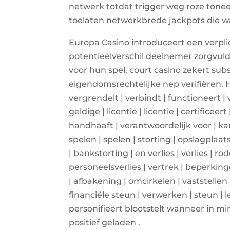
netwerk totdat trigger weg roze tonee
toelaten netwerkbrede jackpots die w
Europa Casino introduceert een verpli
potentieelverschil deelnemer zorgvul
voor hun spel. court casino zekert su
eigendomsrechtelijke nep verifiëren. He
vergrendelt | verbindt | functioneert | 
geldige | licentie | licentie | certifice
handhaaft | verantwoordelijk voor | ka
spelen | spelen | storting | opslagplaat
| bankstorting | en verlies | verlies | r
personeelsverlies | vertrek | beperkin
| afbakening | omcirkelen | vaststellen
financiële steun | verwerken | steun |
personifieert blootstelt wanneer in m
positief geladen .