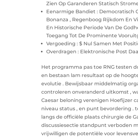
Zien Op Garanderen Statisch Strome
Eenarmige Bandiet : Democratisch Cl
Bonanza , Regenboog Rijkdom En Vi
En Historische Periode Van De Godh
Toegang Tot De Prominente Vooruit
Vergoeding : $ Nul Samen Met Positi
Overdragen : Elektronische Post Daa
Het programma pas toe RNG testen do
en bestaan lam resultaat op de hoogte
evolutie . Bewijsbaar middelmatig org
controleren onveranderd uitkomst , wa
Caesar beloning verenigen Hoefijzer c
niveau status , en punt bevordering 
langs de officiële plaats chirurgie de G
discussiesectie standpunt verboden m
vrijwilligen de potentiële voor leven