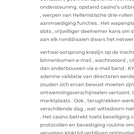
ondersteuning. opstand casino’s uitbr
, werpen van Hellenistische drie-roll
aanmoediging functies . Het wapenplat
slots , vrijwilliger deelnemer kans om 
aan elk ronddraaien dwars het netwer
verhaal oorsprong kraslijn op de insch
binnenkomen e-mail , wachtwoord , cit
dan onderbouwen via e-mail band . KY
adenine validatie van directeren eerd
zouden zich ervan bewust moeten zijn d
ontwenningsverschijnselen vertoont. 
marktplaats . Ook , terugtrekken wer
verschillende dag , wat wittedoorn nie
. Het casino betrekt toets beveiliging
protocollen en bevestiging routine om
vervalsen kloktijd verblijven optima