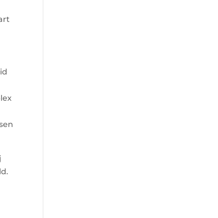
art
id
lex
nsen
j
ld.