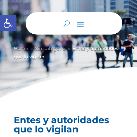
Abrir barra de herramientas
Home
Sin categoría
Entes y autoridades
9
9
que lo vigilan
Entes y autoridades
que lo vigilan