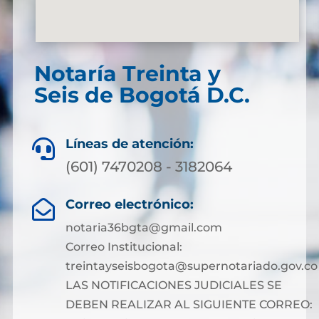
Notaría Treinta y
Seis de Bogotá D.C.
Líneas de atención:

(601) 7470208 - 3182064
Correo electrónico:

notaria36bgta@gmail.com
Correo Institucional:
treintayseisbogota@supernotariado.gov.co
LAS NOTIFICACIONES JUDICIALES SE
DEBEN REALIZAR AL SIGUIENTE CORREO: