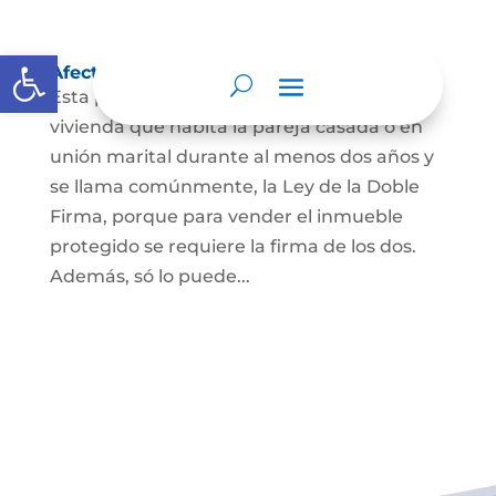
Abrir barra de herramientas
Afectación a Vivienda familiar
Esta protección la ordena la ley sobre la
vivienda que habita la pareja casada o en
unión marital durante al menos dos años y
se llama comúnmente, la Ley de la Doble
Firma, porque para vender el inmueble
protegido se requiere la firma de los dos.
Además, só lo puede...