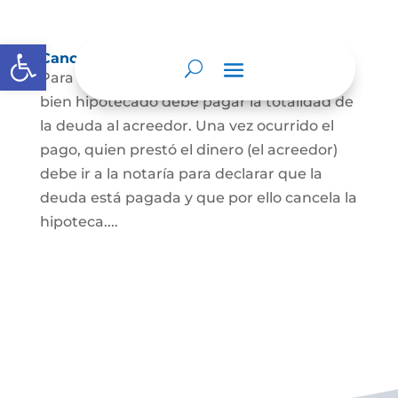
Abrir barra de herramientas
Cancelación de Hipoteca
Para cancelar una hipoteca, el dueño del
bien hipotecado debe pagar la totalidad de
la deuda al acreedor. Una vez ocurrido el
pago, quien prestó el dinero (el acreedor)
debe ir a la notaría para declarar que la
deuda está pagada y que por ello cancela la
hipoteca....