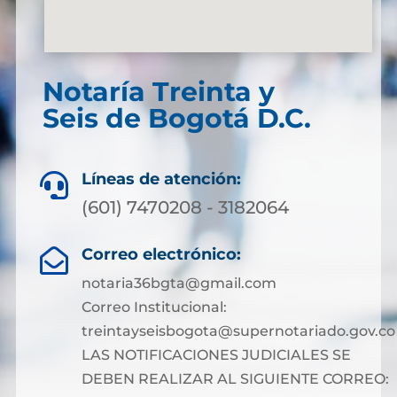
Notaría Treinta y
Seis de Bogotá D.C.
Líneas de atención:

(601) 7470208 - 3182064
Correo electrónico:

notaria36bgta@gmail.com
Correo Institucional:
treintayseisbogota@supernotariado.gov.co
LAS NOTIFICACIONES JUDICIALES SE
DEBEN REALIZAR AL SIGUIENTE CORREO: