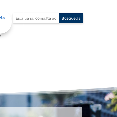
cia
mbre
y