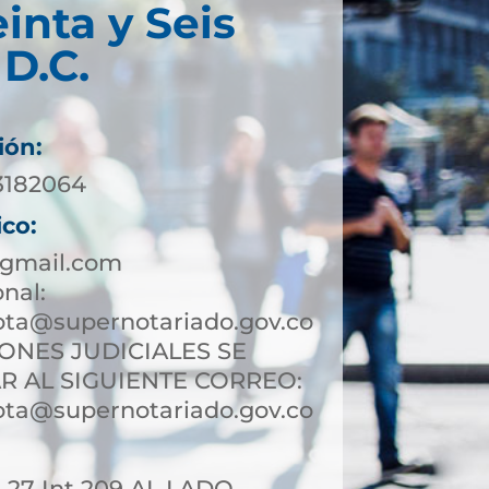
inta y Seis
D.C.
ión:
 3182064
ico:
gmail.com
onal:
ota@supernotariado.gov.co
IONES JUDICIALES SE
R AL SIGUIENTE CORREO:
ota@supernotariado.gov.co
- 27 Int 209 AL LADO