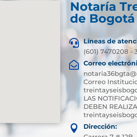
Notaría Tre
de Bogotá 
Líneas de atenc

(601) 7470208 -
Correo electrón

notaria36bgta@
Correo Instituci
treintayseisbog
LAS NOTIFICAC
DEBEN REALIZA
treintayseisbog
Dirección:

Carrera 7 # 12B 