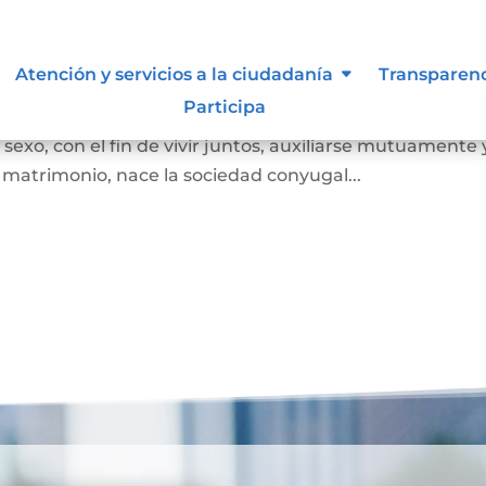
Atención y servicios a la ciudadanía
Transparen
Participa
 juez o notario, por el cual se unen legalmente un ho
exo, con el fin de vivir juntos, auxiliarse mutuamente 
l matrimonio, nace la sociedad conyugal...