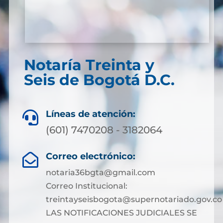
Notaría Treinta y
Seis de Bogotá D.C.
Líneas de atención:

(601) 7470208 - 3182064
Correo electrónico:

notaria36bgta@gmail.com
Correo Institucional:
treintayseisbogota@supernotariado.gov.co
LAS NOTIFICACIONES JUDICIALES SE