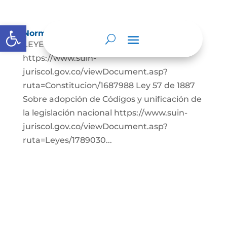
Abrir barra de herramientas
Normatividad
LEYES: Constitución Política de Colombia.
https://www.suin-
juriscol.gov.co/viewDocument.asp?
ruta=Constitucion/1687988 Ley 57 de 1887
Sobre adopción de Códigos y unificación de
la legislación nacional https://www.suin-
juriscol.gov.co/viewDocument.asp?
ruta=Leyes/1789030...