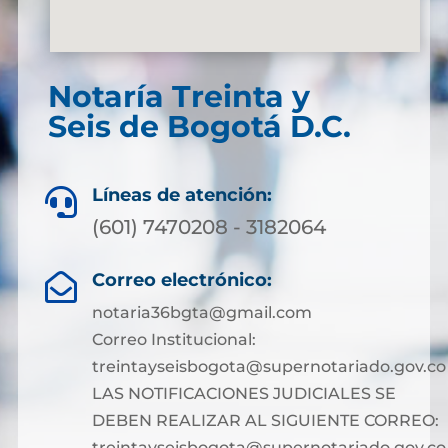
Notaría Treinta y
Seis de Bogotá D.C.
Líneas de atención:

(601) 7470208 - 3182064
Correo electrónico:

notaria36bgta@gmail.com
Correo Institucional:
treintayseisbogota@supernotariado.gov.co
LAS NOTIFICACIONES JUDICIALES SE
DEBEN REALIZAR AL SIGUIENTE CORREO:
treintayseisbogota@supernotariado.gov.co