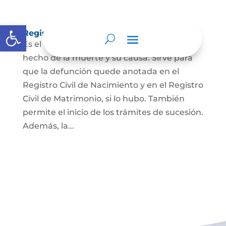
Abrir barra de herramientas
Registro Civil de Defunción
Es el documento público que prueba el
hecho de la muerte y su causa. Sirve para
que la defunción quede anotada en el
Registro Civil de Nacimiento y en el Registro
Civil de Matrimonio, si lo hubo. También
permite el inicio de los trámites de sucesión.
Además, la...