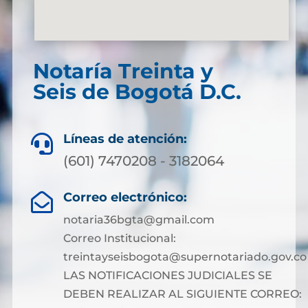
Notaría Treinta y
Seis de Bogotá D.C.
Líneas de atención:

(601) 7470208 - 3182064
Correo electrónico:

notaria36bgta@gmail.com
Correo Institucional:
treintayseisbogota@supernotariado.gov.co
LAS NOTIFICACIONES JUDICIALES SE
DEBEN REALIZAR AL SIGUIENTE CORREO: