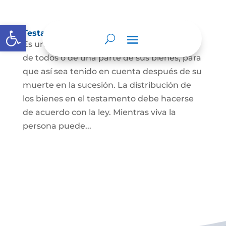
Abrir barra de herramientas
Testamento
Es un acto por el cual una persona dispone
de todos o de una parte de sus bienes, para
que así sea tenido en cuenta después de su
muerte en la sucesión. La distribución de
los bienes en el testamento debe hacerse
de acuerdo con la ley. Mientras viva la
persona puede...