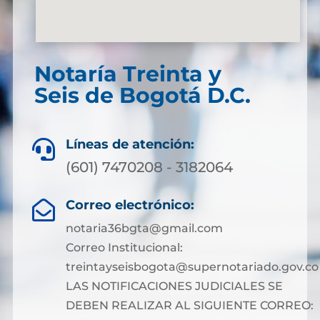
Notaría Treinta y
Seis de Bogotá D.C.
Líneas de atención:

(601) 7470208 - 3182064
Correo electrónico:

notaria36bgta@gmail.com
Correo Institucional:
treintayseisbogota@supernotariado.gov.co
LAS NOTIFICACIONES JUDICIALES SE
DEBEN REALIZAR AL SIGUIENTE CORREO: