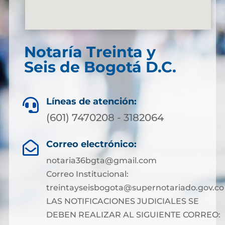
Notaría Treinta y
Seis de Bogotá D.C.
Líneas de atención:

(601) 7470208 - 3182064
Correo electrónico:

notaria36bgta@gmail.com
Correo Institucional:
treintayseisbogota@supernotariado.gov.co
LAS NOTIFICACIONES JUDICIALES SE
DEBEN REALIZAR AL SIGUIENTE CORREO: