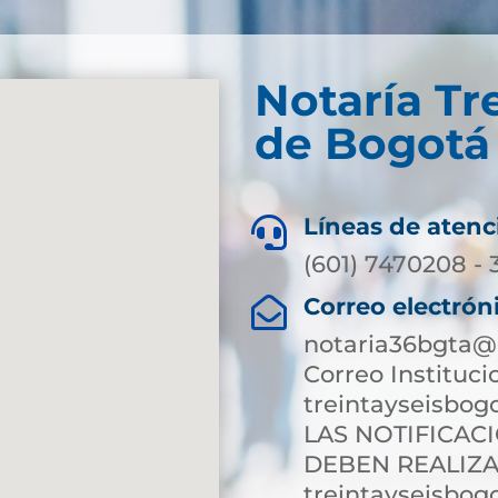
Notaría Tre
de Bogotá 
Líneas de atenc

(601) 7470208 -
Correo electrón

notaria36bgta@
Correo Instituci
treintayseisbog
LAS NOTIFICAC
DEBEN REALIZA
treintayseisbog