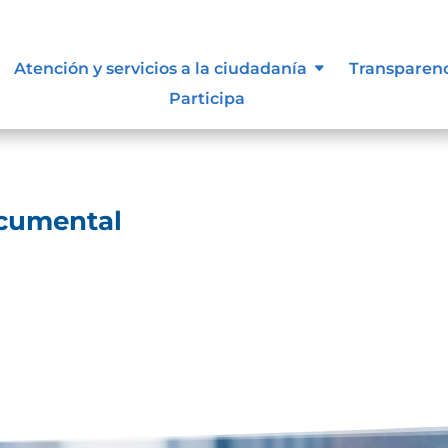
ocumental
Atención y servicios a la ciudadanía
Transparen
Participa
arga Cuadro clasificación documentalDescarga
ocumental