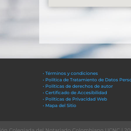
• Términos y condiciones
• Política de Tratamiento de Datos Pers
• Políticas de derechos de autor
• Certificado de Accesibilidad
• Políticas de Privacidad Web
• Mapa del Sitio
ón Colegiada del Notariado Colombiano UCNC | 20