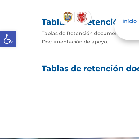
Tablas de retención d
Inicio
Abrir barra de herramientas
Tablas de Retención documental Desc
Documentación de apoyo...
Tablas de retención d