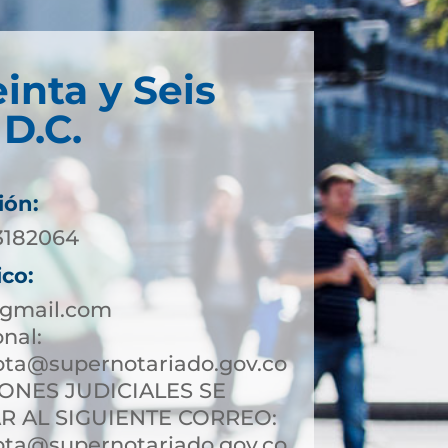
inta y Seis
D.C.
ión:
 3182064
ico:
gmail.com
onal:
ota@supernotariado.gov.co
IONES JUDICIALES SE
R AL SIGUIENTE CORREO:
ota@supernotariado.gov.co